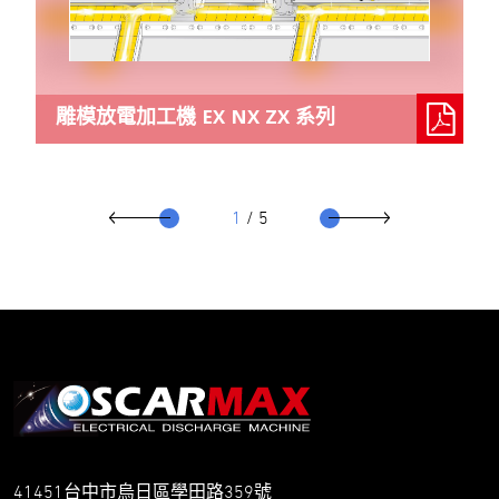
雕模放電加工機 EX NX ZX 系列
1
/ 5
41451台中市烏日區學田路359號