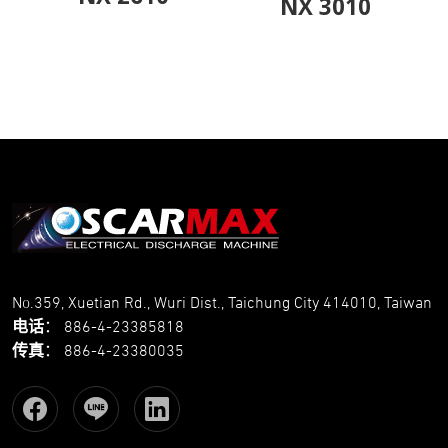
NX 3010
No.359, Xuetian Rd., Wuri Dist., Taichung City 414010, Taiwan
电话
：
886-4-23385818
传真
：
886-4-23380035