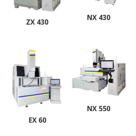
NX 430
ZX 430
NX 550
EX 60