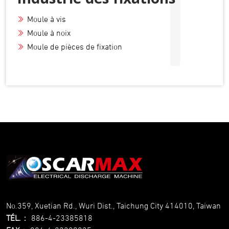
I
Industrie des fixations
Moule à vis
Moule à noix
Moule de pièces de fixation
No.359, Xuetian Rd., Wuri Dist., Taichung City 414010, Taiwan
TÉL.
：
886-4-23385818